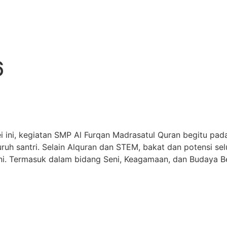
 MQ
6
Budaya Berliterasi Yang Ter
 ini, kegiatan SMP Al Furqan Madrasatul Quran begitu pada
h santri. Selain Alquran dan STEM, bakat dan potensi selu
. Termasuk dalam bidang Seni, Keagamaan, dan Budaya Berl