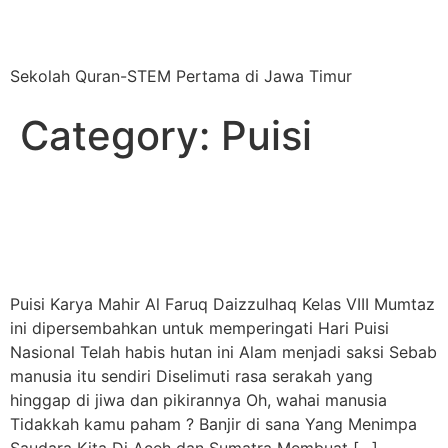
SMP AL FURQAN MQ
Sekolah Quran-STEM Pertama di Jawa Timur
Category:
Puisi
Ingat dan Resapilah Ar-Rum
Ayat 41
Puisi Karya Mahir Al Faruq Daizzulhaq Kelas VIII Mumtaz
ini dipersembahkan untuk memperingati Hari Puisi
Nasional Telah habis hutan ini Alam menjadi saksi Sebab
manusia itu sendiri Diselimuti rasa serakah yang
hinggap di jiwa dan pikirannya Oh, wahai manusia
Tidakkah kamu paham ? Banjir di sana Yang Menimpa