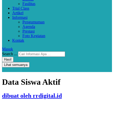
Fasilitas
Trial Class
Artikel
Informasi
Pengumuman
Agenda
Prestasi
Foto Kegiatan
Kontak
Masuk
Search ...
Hasil
Lihat semuanya
Data Siswa Aktif
dibuat oleh rrdigital.id