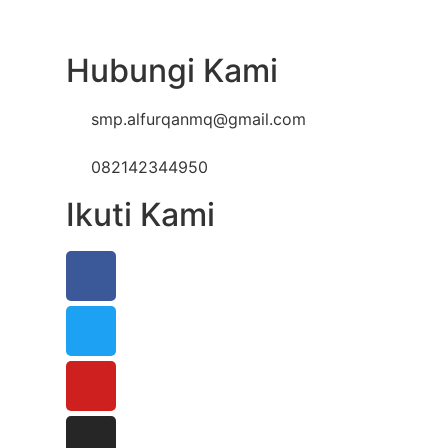
Hubungi Kami
smp.alfurqanmq@gmail.com
https://wa.me/6282142344950
082142344950
Ikuti Kami