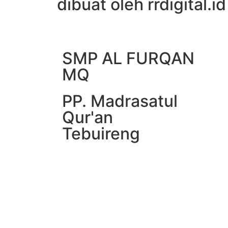
dibuat oleh rrdigital.id
SMP AL FURQAN
MQ
PP. Madrasatul
Qur'an
Tebuireng