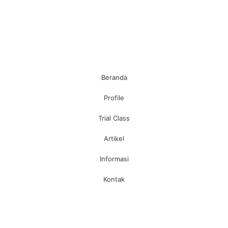
Beranda
Profile
Trial Class
Artikel
Informasi
Kontak