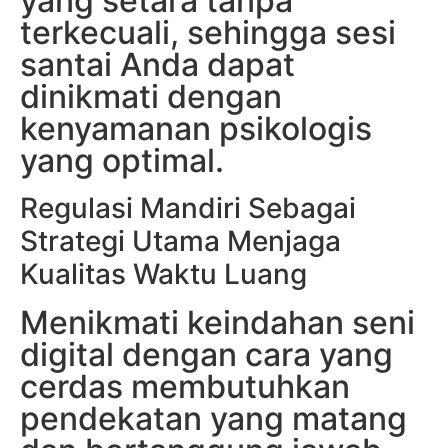
yang setara tanpa
terkecuali, sehingga sesi
santai Anda dapat
dinikmati dengan
kenyamanan psikologis
yang optimal.
Regulasi Mandiri Sebagai
Strategi Utama Menjaga
Kualitas Waktu Luang
Menikmati keindahan seni
digital dengan cara yang
cerdas membutuhkan
pendekatan yang matang