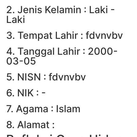
2. Jenis Kelamin : Laki -
Laki
3. Tempat Lahir : fdvnvbv
4. Tanggal Lahir : 2000-
03-05
5. NISN : fdvnvbv
6. NIK : -
7. Agama : Islam
8. Alamat :