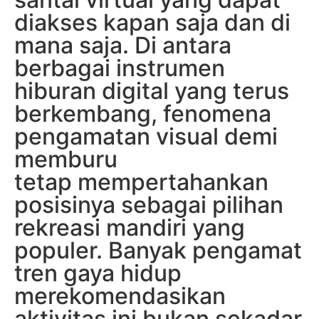
diakses kapan saja dan di
mana saja. Di antara
berbagai instrumen
hiburan digital yang terus
berkembang, fenomena
pengamatan visual demi
memburu
slot jackpot
tetap mempertahankan
posisinya sebagai pilihan
rekreasi mandiri yang
populer. Banyak pengamat
tren gaya hidup
merekomendasikan
aktivitas ini bukan sekadar