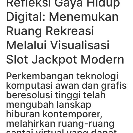
Refleksi Gaya Hidup
Digital: Menemukan
Ruang Rekreasi
Melalui Visualisasi
Slot Jackpot Modern
Perkembangan teknologi
komputasi awan dan grafis
beresolusi tinggi telah
mengubah lanskap
hiburan kontemporer,
melahirkan ruang-ruang
santai virtual yang dapat