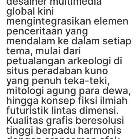
desainer multimedia
global kini
mengintegrasikan elemen
penceritaan yang
mendalam ke dalam setiap
tema, mulai dari
petualangan arkeologi di
situs peradaban kuno
yang penuh teka-teki,
mitologi agung para dewa,
hingga konsep fiksi ilmiah
futuristik lintas dimensi.
Kualitas grafis beresolusi
tinggi berpadu harmonis