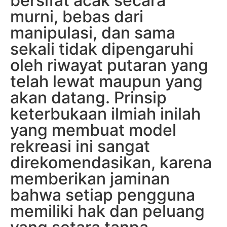
bersifat acak secara
murni, bebas dari
manipulasi, dan sama
sekali tidak dipengaruhi
oleh riwayat putaran yang
telah lewat maupun yang
akan datang. Prinsip
keterbukaan ilmiah inilah
yang membuat model
rekreasi ini sangat
direkomendasikan, karena
memberikan jaminan
bahwa setiap pengguna
memiliki hak dan peluang