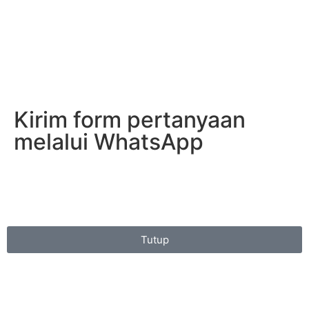
Kirim form pertanyaan
melalui WhatsApp
Tutup