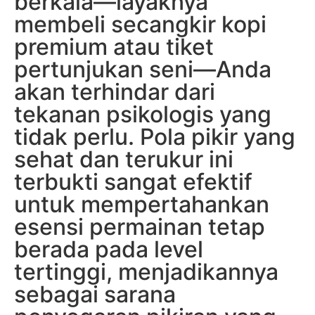
berkala—layaknya
membeli secangkir kopi
premium atau tiket
pertunjukan seni—Anda
akan terhindar dari
tekanan psikologis yang
tidak perlu. Pola pikir yang
sehat dan terukur ini
terbukti sangat efektif
untuk mempertahankan
esensi permainan tetap
berada pada level
tertinggi, menjadikannya
sebagai sarana