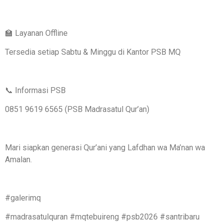
🏫 Layanan Offline
Tersedia setiap Sabtu & Minggu di Kantor PSB MQ
📞 Informasi PSB
0851 9619 6565 (PSB Madrasatul Qur’an)
Mari siapkan generasi Qur’ani yang Lafdhan wa Ma’nan wa
Amalan.
#galerimq
#madrasatulquran #mqtebuireng #psb2026 #santribaru