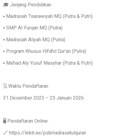
🎓 Jenjang Pendidikan
▪ Madrasah Tsanawiyah MQ (Putra & Putri)
▪ SMP Al-Furqan MQ (Putra)
▪ Madrasah Aliyah MQ (Putra)
▪ Program Khusus Hifdhil Qur’an (Putra)
▪ Ma’had Aly Yusuf Masyhar (Putra & Putri)
🗓 Waktu Pendaftaran
31 Desember 2025 – 25 Januari 2026
🖥 Pendaftaran Online:
🔗 https://linktr.ee/psbmadrasatulquran