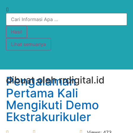
Hasil
Lihat semuanya
Pengalaman
dibuat oleh rrdigital.id
Pertama Kali
Mengikuti Demo
Ekstrakurikuler
Donny
11 August 2025
Views: 473