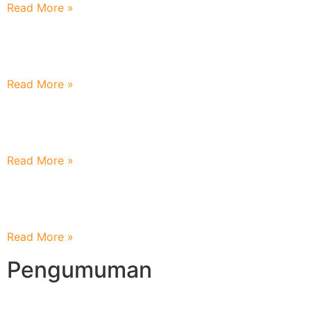
Read More »
Menjemput Bulan Kemerdekaan Dengan Semangat
Perubahan
Read More »
Melepas Ikhlas Mendampingi Dengan Doa : Nilai
Penting Dalam Parenting Wali Santri Baru
Read More »
Terimakasih Atas Sinergi dan Inspirasi dari MI Unggulan
An Nur Peterongan
Read More »
Pengumuman