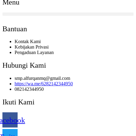
Menu
Bantuan
Kontak Kami
Kebijakan Privasi
Pengaduan Layanan
Hubungi Kami
smp.alfurqanmq@gmail.com
https://wa.me/6282142344950
082142344950
Ikuti Kami
acebook